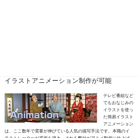
3D-CGの自社制作が可能
弊社はテレビ局
からの依頼で
CGを制作する
CGプロダクシ
ョンとしても活
躍しています。ワイドショーや報道など速報性を武器とするジャ
ンルでも素早いフットワークで放送に間に合わせてきました。
イラストアニメーション制作が可能
テレビ番組など
でもおなじみの
イラストを使っ
た簡易イラスト
アニメーション
は、ここ数年で需要が伸びている人気の描写手法です。本職のイ
ラストレーターが原画を描き、それを弊社がアニメ動画に仕上げ